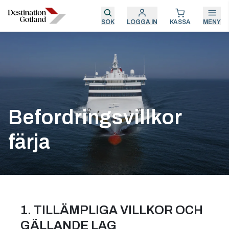
SÖK
LOGGA IN
KASSA
MENY
Befordringsvillkor
färja
1. TILLÄMPLIGA VILLKOR OCH
GÄLLANDE LAG