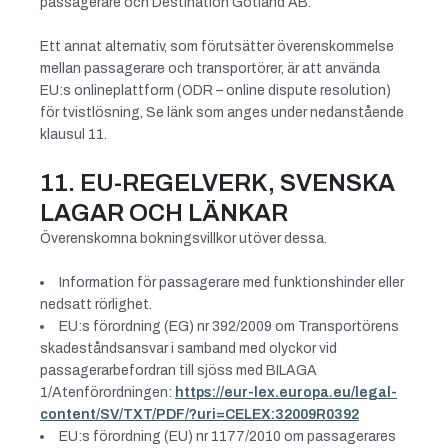
passagerare och Destination Gotland AB.
Ett annat alternativ, som förutsätter överenskommelse
mellan passagerare och transportörer, är att använda
EU:s onlineplattform (ODR – online dispute resolution)
för tvistlösning, Se länk som anges under nedanstående
klausul 11.
11. EU-REGELVERK, SVENSKA
LAGAR OCH LÄNKAR
Överenskomna bokningsvillkor utöver dessa.
Information för passagerare med funktionshinder eller
nedsatt rörlighet.
EU:s förordning (EG) nr 392/2009 om Transportörens
skadeståndsansvar i samband med olyckor vid
passagerarbefordran till sjöss med BILAGA
1/Atenförordningen:
https://eur-lex.europa.eu/legal-
content/SV/TXT/PDF/?uri=CELEX:32009R0392
EU:s förordning (EU) nr 1177/2010 om passagerares