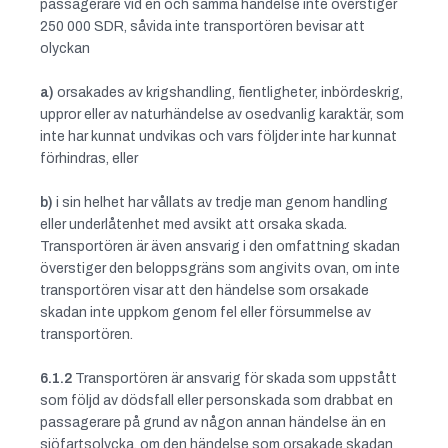
passagerare vid en och samma händelse inte överstiger
250 000 SDR, såvida inte transportören bevisar att
olyckan
a)
orsakades av krigshandling, fientligheter, inbördeskrig,
uppror eller av naturhändelse av osedvanlig karaktär, som
inte har kunnat undvikas och vars följder inte har kunnat
förhindras, eller
b)
i sin helhet har vållats av tredje man genom handling
eller underlåtenhet med avsikt att orsaka skada.
Transportören är även ansvarig i den omfattning skadan
överstiger den beloppsgräns som angivits ovan, om inte
transportören visar att den händelse som orsakade
skadan inte uppkom genom fel eller försummelse av
transportören.
6.1.2
Transportören är ansvarig för skada som uppstått
som följd av dödsfall eller personskada som drabbat en
passagerare på grund av någon annan händelse än en
sjöfartsolycka, om den händelse som orsakade skadan