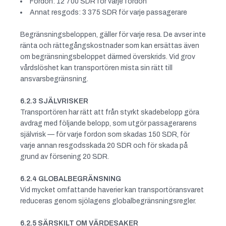
Fordon: 12 700 SDR för varje fordon
Annat resgods: 3 375 SDR för varje passagerare
Begränsningsbeloppen, gäller för varje resa. De avser inte
ränta och rättegångskostnader som kan ersättas även
om begränsningsbeloppet därmed överskrids. Vid grov
vårdslöshet kan transportören mista sin rätt till
ansvarsbegränsning.
6.2.3 SJÄLVRISKER
Transportören har rätt att från styrkt skadebelopp göra
avdrag med följande belopp, som utgör passagerarens
självrisk — för varje fordon som skadas 150 SDR, för
varje annan resgodsskada 20 SDR och för skada på
grund av försening 20 SDR.
6.2.4 GLOBALBEGRÄNSNING
Vid mycket omfattande haverier kan transportöransvaret
reduceras genom sjölagens globalbegränsningsregler.
6.2.5 SÄRSKILT OM VÄRDESAKER