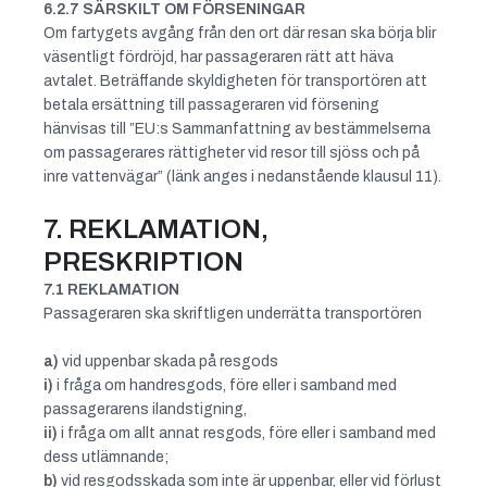
6.2.7 SÄRSKILT OM FÖRSENINGAR
Om fartygets avgång från den ort där resan ska börja blir
väsentligt fördröjd, har passageraren rätt att häva
avtalet. Beträffande skyldigheten för transportören att
betala ersättning till passageraren vid försening
hänvisas till ”EU:s Sammanfattning av bestämmelserna
om passagerares rättigheter vid resor till sjöss och på
inre vattenvägar” (länk anges i nedanstående klausul 11).
7. REKLAMATION,
PRESKRIPTION
7.1 REKLAMATION
Passageraren ska skriftligen underrätta transportören
a)
vid uppenbar skada på resgods
i)
i fråga om handresgods, före eller i samband med
passagerarens ilandstigning,
ii)
i fråga om allt annat resgods, före eller i samband med
dess utlämnande;
b)
vid resgodsskada som inte är uppenbar, eller vid förlust