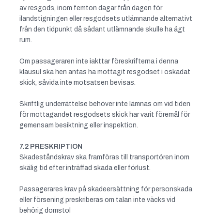
av resgods, inom femton dagar från dagen för
ilandstigningen eller resgodsets utlämnande alternativt
från den tidpunkt då sådant utlämnande skulle ha ägt
rum.
Om passageraren inte iakttar föreskrifterna i denna
klausul ska hen antas ha mottagit resgodset i oskadat
skick, såvida inte motsatsen bevisas.
Skriftlig underrättelse behöver inte lämnas om vid tiden
för mottagandet resgodsets skick har varit föremål för
gemensam besiktning eller inspektion.
7.2
PRESKRIPTION
Skadeståndskrav ska framföras till transportören inom
skälig tid efter inträffad skada eller förlust.
Passagerares krav på skadeersättning för personskada
eller försening preskriberas om talan inte väcks vid
behörig domstol