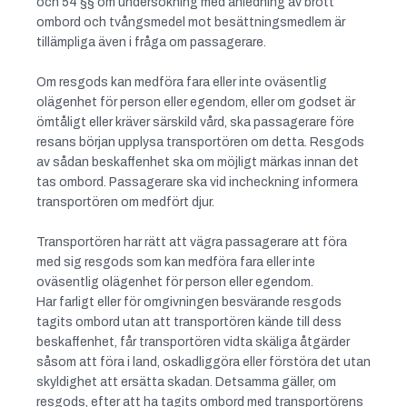
och 54 §§ om undersökning med anledning av brott
ombord och tvångsmedel mot besättningsmedlem är
tillämpliga även i fråga om passagerare.
Om resgods kan medföra fara eller inte oväsentlig
olägenhet för person eller egendom, eller om godset är
ömtåligt eller kräver särskild vård, ska passagerare före
resans början upplysa transportören om detta. Resgods
av sådan beskaffenhet ska om möjligt märkas innan det
tas ombord. Passagerare ska vid incheckning informera
transportören om medfört djur.
Transportören har rätt att vägra passagerare att föra
med sig resgods som kan medföra fara eller inte
oväsentlig olägenhet för person eller egendom.
Har farligt eller för omgivningen besvärande resgods
tagits ombord utan att transportören kände till dess
beskaffenhet, får transportören vidta skäliga åtgärder
såsom att föra i land, oskadliggöra eller förstöra det utan
skyldighet att ersätta skadan. Detsamma gäller, om
resgods, efter att ha tagits ombord med transportörens