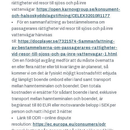
rättigheter vid resor till sjöss och på inre
vattenvägar:
https://open.karnovgroup.se/konsument-
och-halsoskyddslagstiftning/CELEX32010R1177
För en sammanfattning av bestämmelserna om
passagerares rättigheter vid resor till sjöss och på inre
vattenvägar hänvisas
till:
https://docplayer.se/7321574-Sammanfattning-
av-bestammelserna-om-passagerares-rattigheter-
vid-resor-till-sjoss-och-pa-inre-vattenvagar-1.html
.
Om en fördröjd avgång medför att du måste övernatta
en eller flera nätter eller bli kvar längre än planerat, så
kommer vi om det är fysiskt möjligt kostnadsfritt erbjuda
dig lämpligt boende ombord eller i land samt transport
mellan hamnterminalen och boendet. Den totala
kostnaden vi ersätter för sådant boende i land, exklusive
transport mellan hamnterminalen och boendet, är
begränsat till 80 EUR eller motsvarande belopp i SEK per
person och natt i högst 3 nätter.
Länk till ODR – online dispute
resolution:
https://ec.europa.eu/consumers/odr