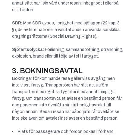
annat sätt har i sin vård under resan, inbegripet i eller på
sitt fordon.
SDR:
Med SDR avses, i enlighet med sjölagen (22 kap. 3
§), de av Internationella valutafonden använda särskilda
dragningsrätterna (Special Drawing Rights).
Sjöfartsolycka:
Förlisning, sammanstötning, strandning,
explosion, brand eller till följd av fel i fartyget.
3. BOKNINGSAVTAL
Bokningar för kommande resa gäller viss avgång men
inte visst fartyg. Transportören har rätt att utföra
transporten med eget fartyg eller med annat lämpligt
fartyg. Om transportavtalet avser en bestämd person får
den personen inte överlåta sin rätt enligt avtalet till
någon annan. Sedan resan har påbörjats får överlåtelse
inte ske även om avtalet inte avser en bestämd person.
Plats för passagerare och fordon bokas i förhand.