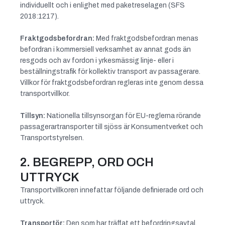
individuellt och i enlighet med paketreselagen (SFS
2018:1217).
Fraktgodsbefordran:
Med fraktgodsbefordran menas
befordran i kommersiell verksamhet av annat gods än
resgods och av fordon i yrkesmässig linje- eller i
beställningstrafik för kollektiv transport av passagerare.
Villkor för fraktgodsbefordran regleras inte genom dessa
transportvillkor.
Tillsyn:
Nationella tillsynsorgan för EU-reglerna rörande
passagerartransporter till sjöss är Konsumentverket och
Transportstyrelsen.
2. BEGREPP, ORD OCH
UTTRYCK
Transportvillkoren innefattar följande definierade ord och
uttryck.
Transportör:
Den som har träffat ett befordringsavtal,