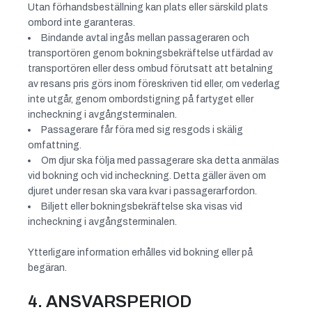
Utan förhandsbeställning kan plats eller särskild plats
ombord inte garanteras.
Bindande avtal ingås mellan passageraren och
transportören genom bokningsbekräftelse utfärdad av
transportören eller dess ombud förutsatt att betalning
av resans pris görs inom föreskriven tid eller, om vederlag
inte utgår, genom ombordstigning på fartyget eller
incheckning i avgångsterminalen.
Passagerare får föra med sig resgods i skälig
omfattning.
Om djur ska följa med passagerare ska detta anmälas
vid bokning och vid incheckning. Detta gäller även om
djuret under resan ska vara kvar i passagerarfordon.
Biljett eller bokningsbekräftelse ska visas vid
incheckning i avgångsterminalen.
Ytterligare information erhålles vid bokning eller på
begäran.
4. ANSVARSPERIOD