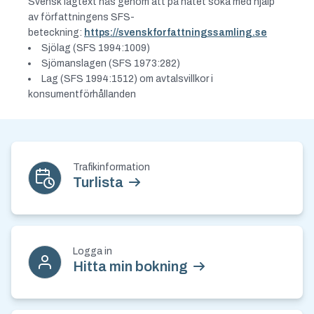
Svensk lagtext nås genom att på nätet söka med hjälp
av författningens SFS-
beteckning:
https://svenskforfattningssamling.se
Sjölag (SFS 1994:1009)
Sjömanslagen (SFS 1973:282)
Lag (SFS 1994:1512) om avtalsvillkor i
konsumentförhållanden
Kontakt och nyhetsbrev
Trafikinformation
Turlista
Logga in
Hitta min bokning