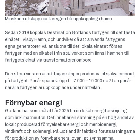
Minskade utsläpp när fartygen får uppkoppling i hamn.
Sedan 2019 kopplas Destination Gotlands fartygen till det fasta
elnätet i Visby Hamn, och undviker då att använda fartygens
egna generatorer. Väl anslutna till det lokala elnätet förses
fartygen med en elkabel från ställverket som finns i hamnen till
fartygets elnät via transformatorer ombord.
Den stora vinsten är att färjan slipper producera el själva ombord
på fartyget. Per år sparar vi upp till 7 000 – 10 000 co2 ton per år
när alla fartygen är uppkopplade under nattvilan.
Förnybar energi
Gotland har som mål att år 2025 ha en lokal energiförsörjning
som är klimatneutral. Det innebär en satsning på en hög andel av
lokalt producerad förnyelsebar energi och mer bioenergi,
vindkraft och solenergi. På Gotland är faktiskt förutsättningarna
för produktion av förnybar energi ovanligt gynnsamma,