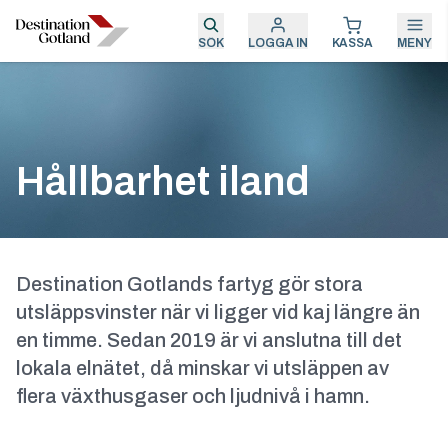
SÖK
LOGGA IN
KASSA
MENY
Hållbarhet iland
Destination Gotlands fartyg gör stora
utsläppsvinster när vi ligger vid kaj längre än
en timme. Sedan 2019 är vi anslutna till det
lokala elnätet, då minskar vi utsläppen av
flera växthusgaser och ljudnivå i hamn.