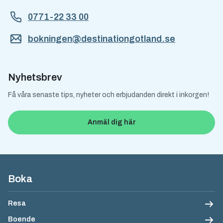
0771-22 33 00
bokningen@destinationgotland.se
Nyhetsbrev
Få våra senaste tips, nyheter och erbjudanden direkt i inkorgen!
Anmäl dig här
Sidfotsnavigation
Boka
Resa
Boende