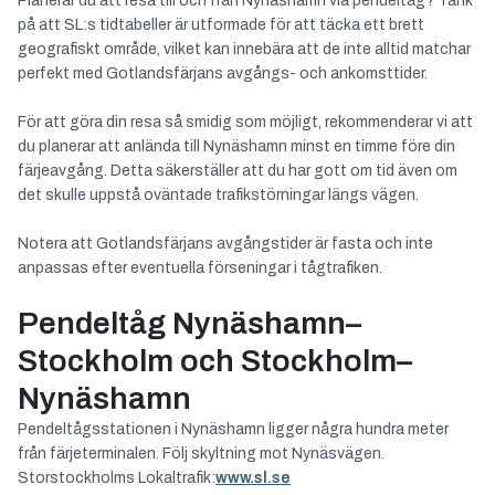
Planerar du att resa till och från Nynäshamn via pendeltåg? Tänk
på att SL:s tidtabeller är utformade för att täcka ett brett
geografiskt område, vilket kan innebära att de inte alltid matchar
perfekt med Gotlandsfärjans avgångs- och ankomsttider.
För att göra din resa så smidig som möjligt, rekommenderar vi att
du planerar att anlända till Nynäshamn minst en timme före din
färjeavgång. Detta säkerställer att du har gott om tid även om
det skulle uppstå oväntade trafikstörningar längs vägen.
Notera att Gotlandsfärjans avgångstider är fasta och inte
anpassas efter eventuella förseningar i tågtrafiken.
Pendeltåg Nynäshamn–
Stockholm och Stockholm–
Nynäshamn
Pendeltågsstationen i Nynäshamn ligger några hundra meter
från färjeterminalen. Följ skyltning mot Nynäsvägen.
Storstockholms Lokaltrafik:
www.sl.se