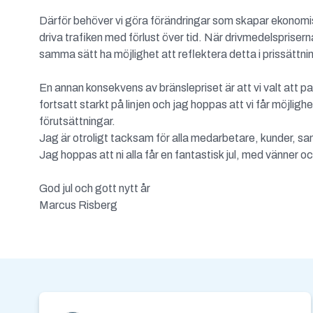
Därför behöver vi göra förändringar som skapar ekonomisk 
driva trafiken med förlust över tid. När drivmedelspriser
samma sätt ha möjlighet att reflektera detta i prissättni
En annan konsekvens av bränslepriset är att vi valt att p
fortsatt starkt på linjen och jag hoppas att vi får möjlig
förutsättningar.
Jag är otroligt tacksam för alla medarbetare, kunder, s
Jag hoppas att ni alla får en fantastisk jul, med vänner oc
God jul och gott nytt år
Marcus Risberg
Kontakt och nyh