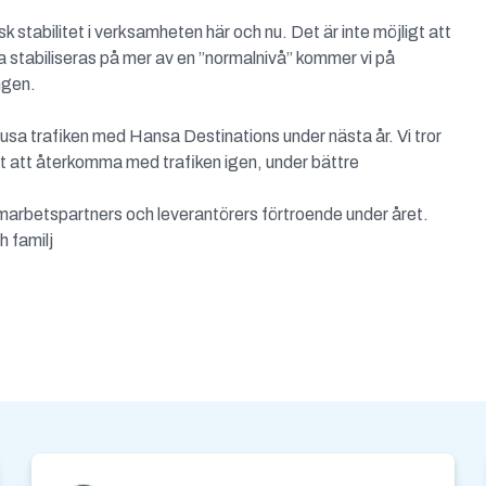
stabilitet i verksamheten här och nu. Det är inte möjligt att
na stabiliseras på mer av en ”normalnivå” kommer vi på
ngen.
ausa trafiken med Hansa Destinations under nästa år. Vi tror
het att återkomma med trafiken igen, under bättre
amarbetspartners och leverantörers förtroende under året.
h familj
etsbrev