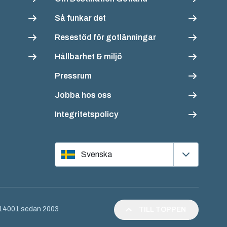
Så funkar det
Resestöd för gotlänningar
Hållbarhet & miljö
Pressrum
Jobba hos oss
Integritetspolicy
Svenska
O 14001 sedan 2003
TILL TOPPEN