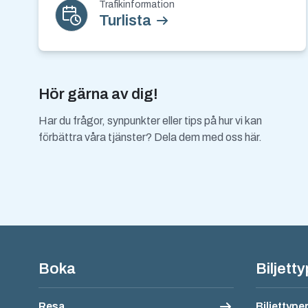
Trafikinformation
Turlista
Hör gärna av dig!
Har du frågor, synpunkter eller tips på hur vi kan
förbättra våra tjänster? Dela dem med oss här.
Sidfotsnavigatio
Boka
Biljett
Resa
Biljettype