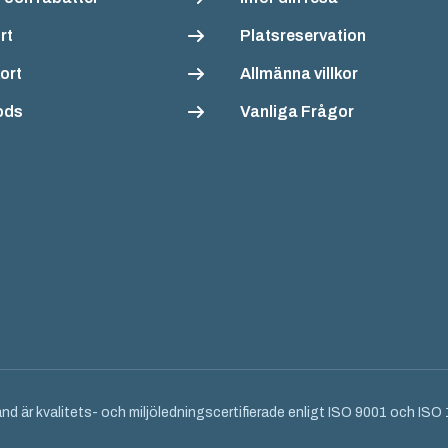
rt
Platsreservation
ort
Allmänna villkor
ods
Vanliga Frågor
nd är kvalitets- och miljöledningscertifierade enligt ISO 9001 och IS