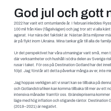
God jul och gott n
2022 har varit ett omtumlande år. I februari inleddes Rys
100 mil från Kiev (fågelvägen) och jag tror att vi alla k
agerat. Hur nära det faktiskt är. Nästan åtta miljoner män
är på flykt inom Ukraina. Mina tankar går till alla de fam
Ur det perspektivet har våra utmaningar varit små, men tro
där verksamheter och hushåll i södra delen av Sverige ris
rusar i taket. För oss på Destination Gotland har det inne
följd. Jag förstår att detta påverkar många av er, inte m
Jag hoppas verkligen att vi snart kan se tillbaka på denna
och Gotlandstrafiken kan komma tillbaka till mer av ett 
intensiva månader framför oss. Bränslepriserna kommer san
läge med hög inflation och stigande räntor. Destination 
(2019–2021) är negativt.