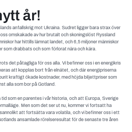
ytt år!
slands anfallskrig mot Ukraina. Sudret ligger bara strax över
änt oss omskakade av hur brutalt och skoningslöst Ryssland
niskor har hittills lämnat landet, och 6,5 miljoner människor
iljer som drabbats och som förlorat nära och kära.
ts det påtagliga för oss alla. Vi befinner oss i en energikris
keras att kopplas bort från elnätet, och där energipriserna
burit kraftigt ökade kostnader, med höjda biljettpriser som
inst alla som bor på Gotland.
 tid som en parentes i vår historia, och att Europa, Sverige
normalläge. Men som det ser ut nu, kommer vi fortsatt ha
nolikt att fortsätta vara volatila, och vi befinner oss i ett
Gotlands ansamlade rörelseresultat för de senaste tre åren