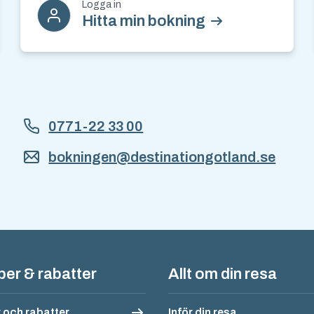
Logga in
Hitta min bokning
0771-22 33 00
bokningen@destinationgotland.se
n
yper & rabatter
Allt om din resa
r och rabatter
Inför din resa