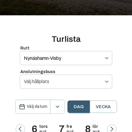
Turlista
Rutt
Nynäshamn-Visby
Anslutningsbuss
Välj hållplats
Välj datum
DAG
VECKA
6
7
8
tors
fre
lör
aug
aug
aug