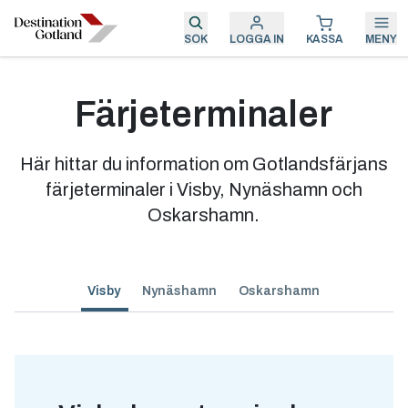
SÖK
LOGGA IN
KASSA
MENY
Färjeterminaler
Här hittar du information om Gotlandsfärjans
färjeterminaler i Visby, Nynäshamn och
Oskarshamn.
Visby
Nynäshamn
Oskarshamn