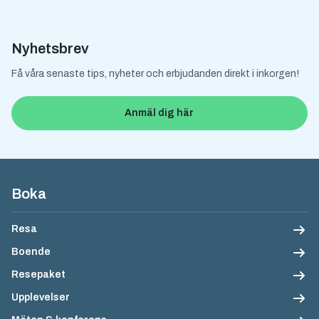
Nyhetsbrev
Få våra senaste tips, nyheter och erbjudanden direkt i inkorgen!
Anmäl dig här
Sidfotsnavigation
Boka
Resa
Boende
Resepaket
Upplevelser