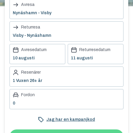
Avresa
Nynäshamn - Visby
Returresa
Visby - Nynäshamn
Avresedatum
Returresedatum
10 augusti
11 augusti
Resenärer
1 Vuxen 26+ år
Fordon
0
Jag har en kampanjkod