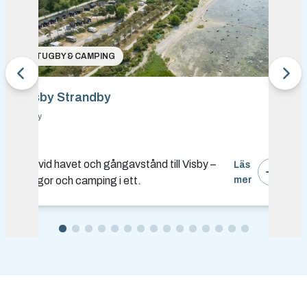
STUGBY & CAMPING
Visby Strandby
Visby
Bo vid havet och gångavstånd till Visby –
Läs
stugor och camping i ett.
mer