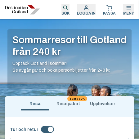
SÖK
LOGGA IN
KASSA
MENY
Sommarresor till Gotland
från 240 kr
Upptäck Gotland i sommar!
Se avgångar och boka personbiljetter från 240 kr.
Spara 30%
Resa
Resepaket
Upplevelser
Tur och retur