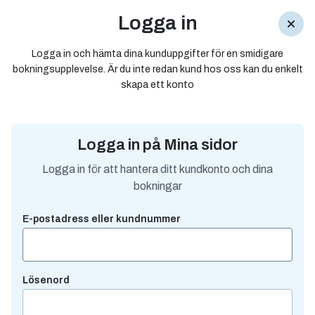
Logga in
SÖK
LOGGA IN
KASSA
MENY
Logga in och hämta dina kunduppgifter för en smidigare
bokningsupplevelse. Är du inte redan kund hos oss kan du enkelt
skapa ett konto
Logga in på dina sidor
för att hantera ditt kundkonto
och dina bokningar
Logga in på Mina sidor
Logga in för att hantera ditt kundkonto och dina
bokningar
Kontakt och nyhetsbrev
E-postadress eller kundnummer
Trafikinformation
Turlista
Lösenord