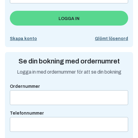
Logga in
Hitta min bokning
LOGGA IN
Ge bort en resa eller upplevelse
Skapa konto
Glömt lösenord
Köp presentkort
Se din bokning med ordernumret
Logga in med ordernummer för att se din bokning
Hör gärna av dig!
Har du frågor, synpunkter eller tips på hur vi kan förbättra våra
Ordernummer
tjänster? Dela dem med oss här.
0771-22 33 00
Telefonnummer
bokningen@destinationgotland.se