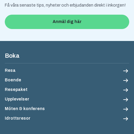
Få våra senaste tips, nyheter och erbjudanden direkt i inkorgen!
Anmäl dig här
Sidfotsnavigation
Boka
Resa
Boende
Resepaket
Upplevelser
Möten & konferens
Idrottsresor