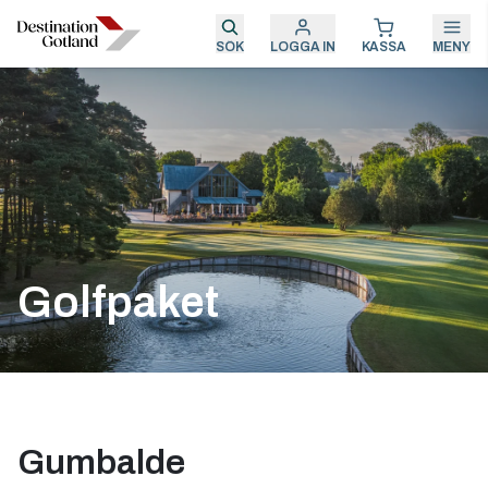
SÖK
LOGGA IN
KASSA
MENY
Golfpaket
Gumbalde