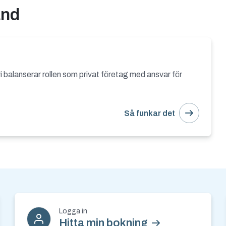
and
i balanserar rollen som privat företag med ansvar för
Så funkar det
etsbrev
Logga in
Hitta min bokning