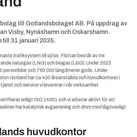
and
rbolag till Gotlandsbolaget AB. På uppdrag av
mellan Visby, Nynäshamn och Oskarshamn.
till 31 januari 2035.
ste trafiksystem till sjöss. Flottan består av tre
lytande naturgas (LNG) och biogas (LBG).Under 2023
000 personbilar och 760 000 längdmeter gods. Under
ation Gotland har ca 400 årsanställda och huvudkontoret i
n tjänst och service vi levererar i vår verksamhet
rtifierat enligt ISO 14001 och vi arbetar aktivt för att
kiner har katalytisk avgasrening och drivs med lågsvavligt
tlands huvudkontor