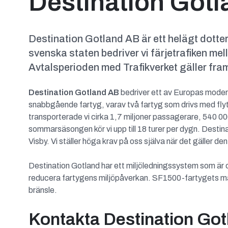
Destination Gotl
Destination Gotland AB är ett helägt dotte
svenska staten bedriver vi färjetrafiken 
Avtalsperioden med Trafikverket gäller fram 
Destination Gotland AB
bedriver ett av Europas moderna
snabbgående fartyg, varav två fartyg som drivs med f
transporterade vi cirka 1,7 miljoner passagerare, 540 
sommarsäsongen kör vi upp till 18 turer per dygn. Destin
Visby. Vi ställer höga krav på oss själva när det gäller de
Destination Gotland har ett miljöledningssystem som är ce
reducera fartygens miljöpåverkan. SF1500-fartygets mas
bränsle.
Kontakta Destination Go