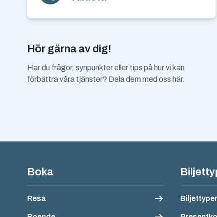
Hör gärna av dig!
Har du frågor, synpunkter eller tips på hur vi kan
förbättra våra tjänster? Dela dem med oss här.
Sidfotsnavigatio
Boka
Biljett
Resa
Biljettype
Boende
Presentko