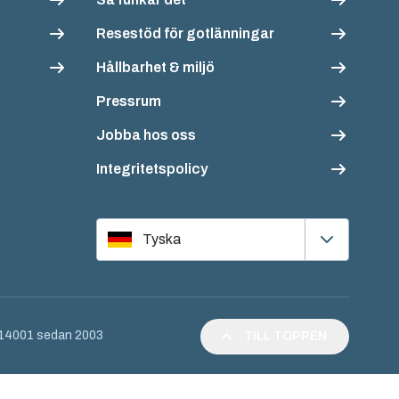
Resestöd för gotlänningar
Hållbarhet & miljö
Pressrum
Jobba hos oss
Integritetspolicy
Tyska
O 14001 sedan 2003
TILL TOPPEN