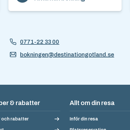
0771-22 33 00
bokningen@destinationgotland.se
n
yper & rabatter
Allt om din resa
r och rabatter
Inför din resa
rt
Platsreservation